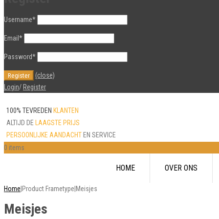
Username
*
Email
*
Password
*
(close)
Login
/
Register
100% TEVREDEN
KLANTEN
ALTIJD DE
LAAGSTE PRIJS
PERSOONLIJKE AANDACHT
EN SERVICE
0 items
Skip
HOME
OVER ONS
to
content
Home
|
Product Frametype
|
Meisjes
Meisjes