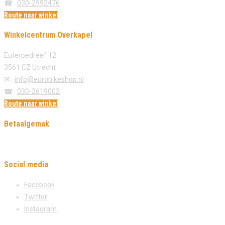
☎ :
030-2992476
Route naar winkel
Winkelcentrum Overkapel
Euterpedreef 12
3561 CZ Utrecht
✉ :
info@eurobikeshop.nl
☎ :
030-2619002
Route naar winkel
Betaalgemak
Social media
Facebook
Twitter
Instagram