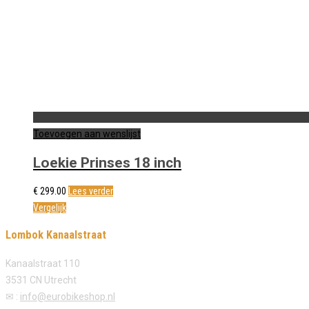
Toevoegen aan wenslijst
Loekie Prinses 18 inch
€
299.00
Lees verder
Vergelijk
Lombok Kanaalstraat
Kanaalstraat 110
3531 CN Utrecht
✉ :
info@eurobikeshop.nl