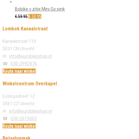
Bobike v zitje Mini Go pink
Oorspronkelijke
Huidige
€
59.95
€
50.95
prijs
prijs
Lombok Kanaalstraat
was:
is:
€ 59.95.
€ 50.95.
Kanaalstraat 110
3531 CN Utrecht
✉ :
info@eurobikeshop.nl
☎ :
030-2992476
Route naar winkel
Winkelcentrum Overkapel
Euterpedreef 12
3561 CZ Utrecht
✉ :
info@eurobikeshop.nl
☎ :
030-2619002
Route naar winkel
Betaalgemak