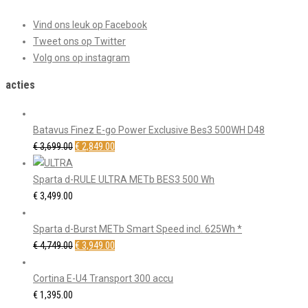
Vind ons leuk op Facebook
Tweet ons op Twitter
Volg ons op instagram
acties
Batavus Finez E-go Power Exclusive Bes3 500WH D48
Oorspronkelijke
Huidige
€
3,699.00
€
2,849.00
prijs
prijs
was:
is:
Sparta d-RULE ULTRA METb BES3 500 Wh
€ 3,699.00.
€ 2,849.00.
€
3,499.00
Sparta d-Burst METb Smart Speed incl. 625Wh *
Oorspronkelijke
Huidige
€
4,749.00
€
3,949.00
prijs
prijs
was:
is:
Cortina E-U4 Transport 300 accu
€ 4,749.00.
€ 3,949.00.
€
1,395.00