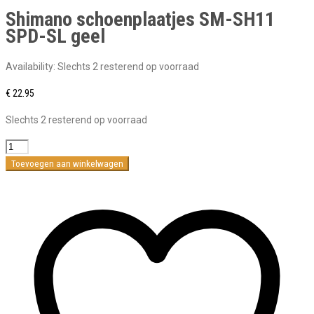
Shimano schoenplaatjes SM-SH11
SPD-SL geel
Availability:
Slechts 2 resterend op voorraad
€
22.95
Slechts 2 resterend op voorraad
Shimano
schoenplaatjes
Toevoegen aan winkelwagen
SM-
SH11
SPD-
SL
geel
aantal