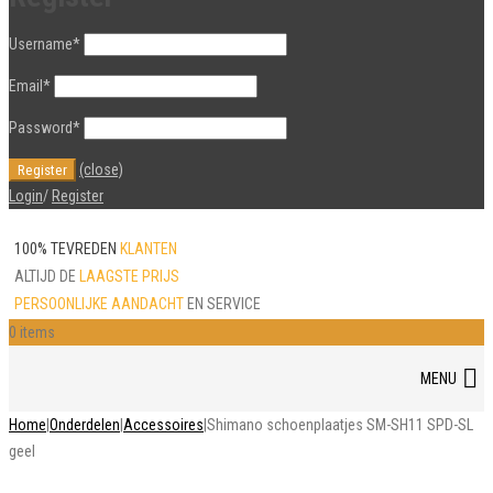
Username
*
Email
*
Password
*
(close)
Login
/
Register
100% TEVREDEN
KLANTEN
ALTIJD DE
LAAGSTE PRIJS
PERSOONLIJKE AANDACHT
EN SERVICE
0 items
Skip
MENU
to
content
Home
|
Onderdelen
|
Accessoires
|
Shimano schoenplaatjes SM-SH11 SPD-SL
geel